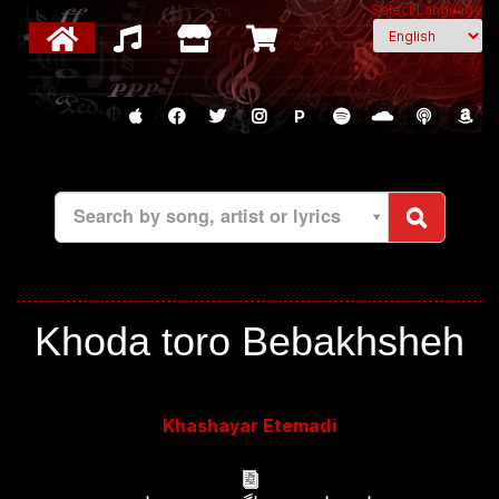
Select Language
P
Search by song, artist or lyrics
Khoda toro Bebakhsheh
Khashayar Etemadi