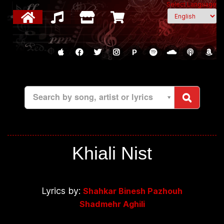
Select Language
P
Search by song, artist or lyrics
Khiali Nist
Lyrics by:
Shahkar Binesh Pazhouh
Shadmehr Aghili