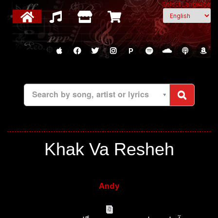
Select Language
P
Search by song, artist or lyrics
Khak Va Resheh
Andy