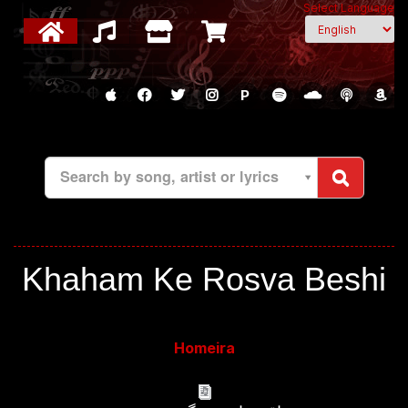
Select Language
P
Search by song, artist or lyrics
Khaham Ke Rosva Beshi
Homeira