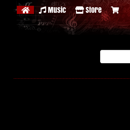
Music
Store