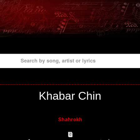
Search by song, artist or lyrics
Khabar Chin
Shahrokh