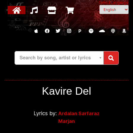
Select Language
P
Search by song, artist or lyrics
Kavire Del
Lyrics by:
Ardalan Sarfaraz
Marjan