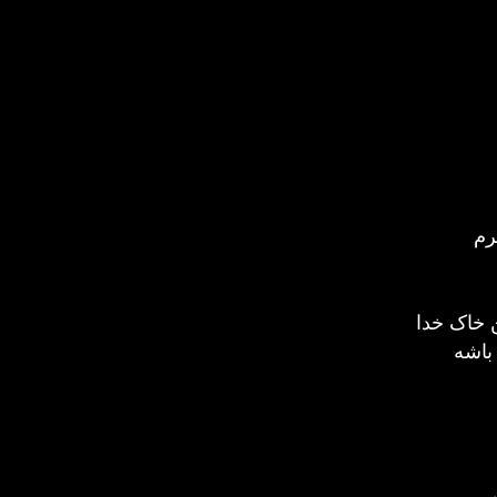
رم
ن خاک خدا
باشه
سی