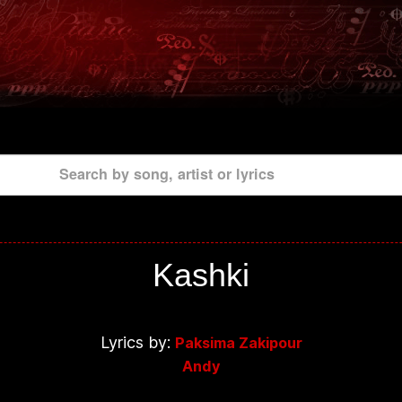
Search by song, artist or lyrics
Kashki
Lyrics by:
Paksima Zakipour
Andy