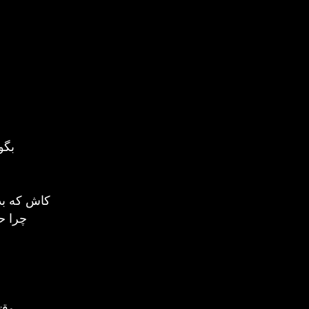
بگو
کاش که بد 
چرا ح
وقت