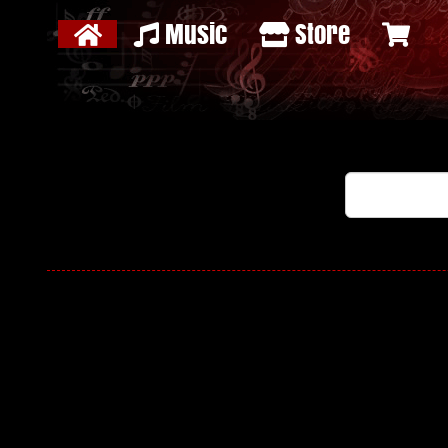
Music
Store