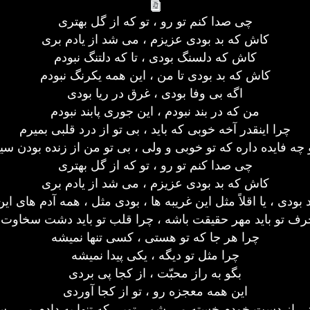
چی صدا کنم تو رو ، تو که از گل بهتری
کاش که بد بودی عزیزم ، می شد از یادم بری
کاش که دلسنگ بودی ، تا که دلتنگ نبودم
کاش که بد بودی تا من ، این همه یکرنگ نبودم
اگه بی وفا بودی ، غرق در ریا بودی
من که در بند نبودم ، این جوری پابند نبودم
چرا اینقدر آخه خوبی که باید ، بی تو از درد قلبی بمیرم
 چه فایده داره که تو خوبی و ولی ، بی تو من از زنده بودن سی
چی صدا کنم تو رو ، تو که از گل بهتری
کاش که بد بودی عزیزم ، می شد از یادم بری
بودی ، یا اقلاً مثل این غریبه ها ، بودی مثل ، همه آدم های ای
رف تو باید مهر حقیقت باشه ، چرا قلب تو باید دشت سخاوت 
چرا هر جا که تو هستی ، کسی تنها نمیشه
چرا مثل تو دیگه ، یکی پیدا نمیشه
بگو به راز محبّت ، از کجا پی بردی
این همه معجزه رو ، تو از کجا آوردی
ی از دست خودم خسته می شم ، تویی که تنها به دادم می ر