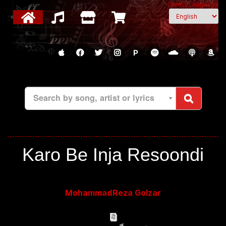
Select Language
P
Search by song, artist or lyrics
Karo Be Inja Resoondi
MohammadReza Golzar