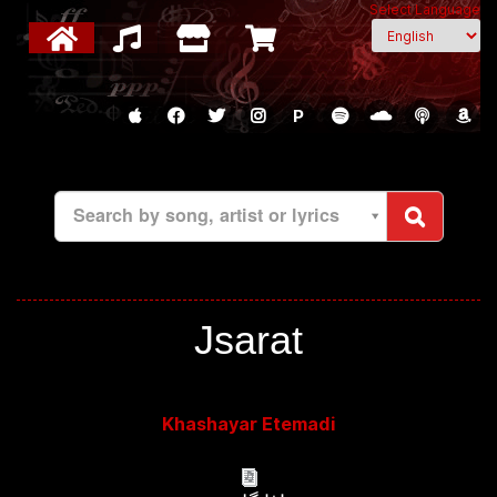
Select Language
P
Search by song, artist or lyrics
Jsarat
Khashayar Etemadi