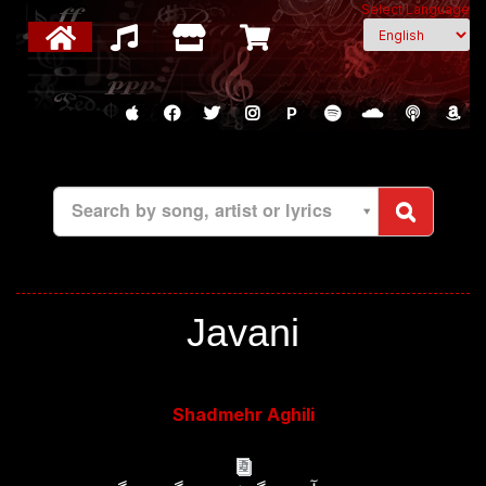
Select Language
P
Search by song, artist or lyrics
Javani
Shadmehr Aghili