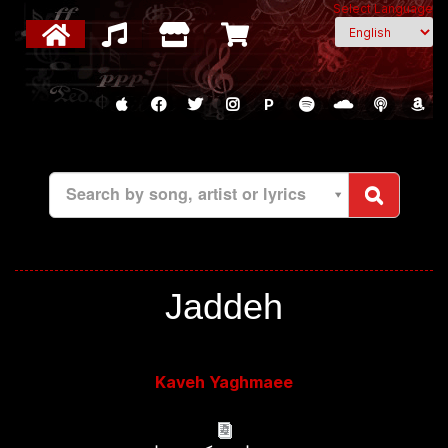
Select Language
P
Search by song, artist or lyrics
Jaddeh
Kaveh Yaghmaee