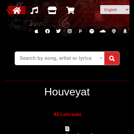
Select Language
P
Search by song, artist or lyrics
Houveyat
Ali Lohrasbi