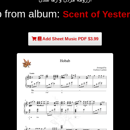
 from album:
Scent of Yeste
Add Sheet Music PDF $3.99