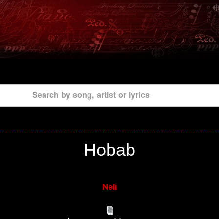
Search by song, artist or lyrics
Hobab
Neli