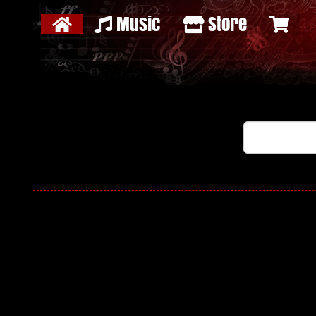
Music
Store