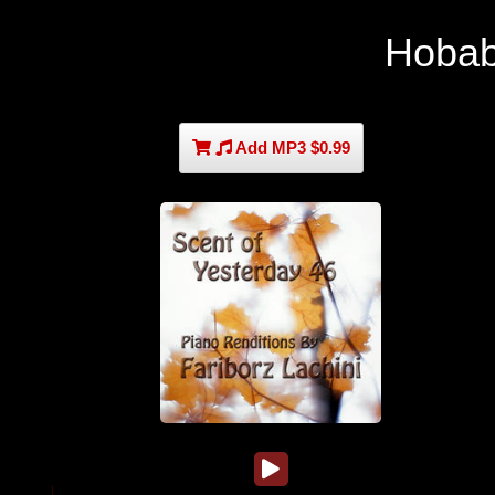
Hobab
Add MP3 $0.99