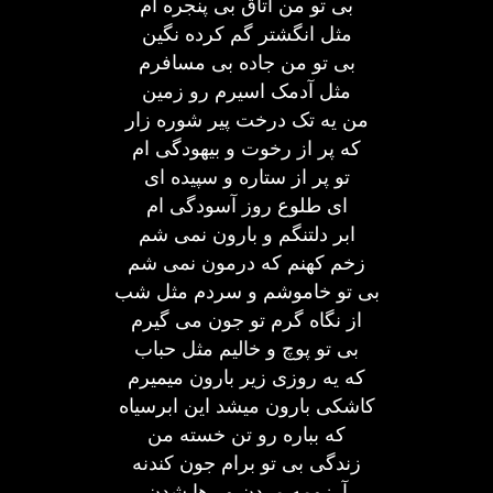
بی تو من اتاق بی پنجره ام
مثل انگشتر گم کرده نگین
بی تو من جاده بی مسافرم
مثل آدمک اسیرم رو زمین
من یه تک درخت پیر شوره زار
که پر از رخوت و بیهودگی ام
تو پر از ستاره و سپیده ای
ای طلوع روز آسودگی ام
ابر دلتنگم و بارون نمی شم
زخم کهنم که درمون نمی شم
بی تو خاموشم و سردم مثل شب
از نگاه گرم تو جون می گیرم
بی تو پوچ و خالیم مثل حباب
که یه روزی زیر بارون میمیرم
کاشکی بارون میشد این ابرسیاه
که بباره رو تن خسته من
زندگی بی تو برام جون کندنه
آرزومه مردن و رها شدن