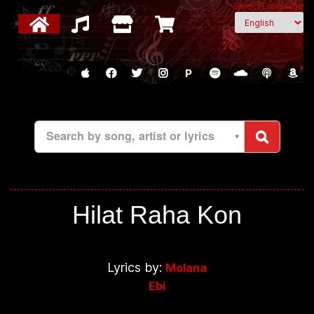
Select Language
P
Search by song, artist or lyrics
Hilat Raha Kon
Lyrics by:
Molana
Ebi