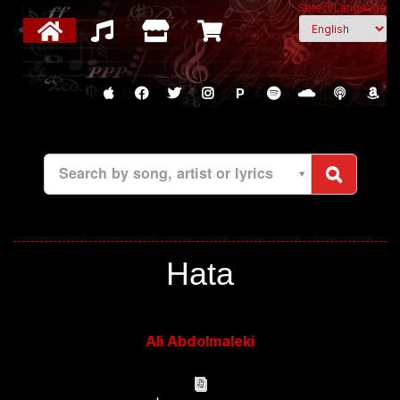
Select Language
P
Search by song, artist or lyrics
Hata
Ali Abdolmaleki