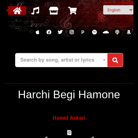
Select Language
P
Search by song, artist or lyrics
Harchi Begi Hamone
Hamid Askari