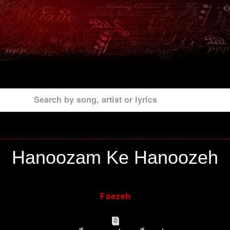
Search by song, artist or lyrics
Hanoozam Ke Hanoozeh
Faezeh