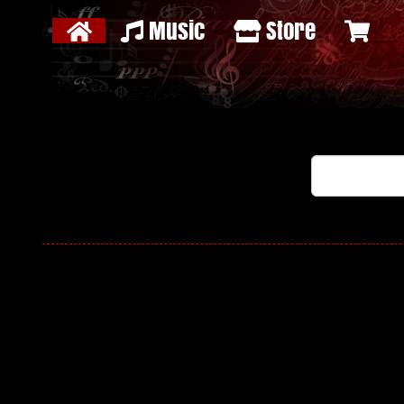
Music
Store