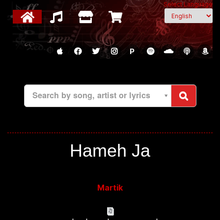
Select Language
P
Search by song, artist or lyrics
Hameh Ja
Martik