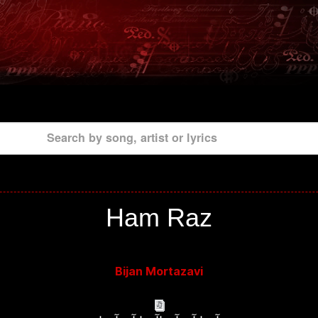
Search by song, artist or lyrics
Ham Raz
Bijan Mortazavi