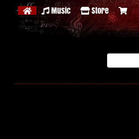
Music
Store