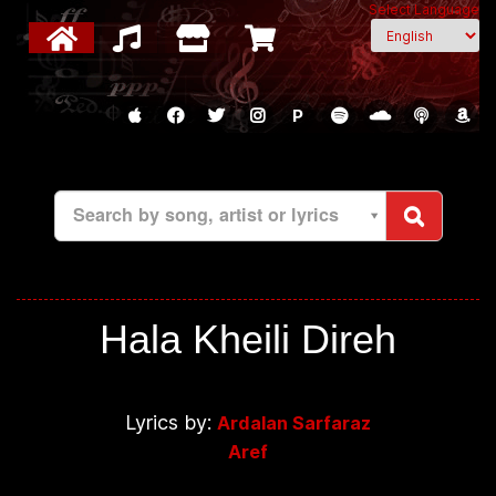
Select Language
P
Search by song, artist or lyrics
Hala Kheili Direh
Lyrics by:
Ardalan Sarfaraz
Aref