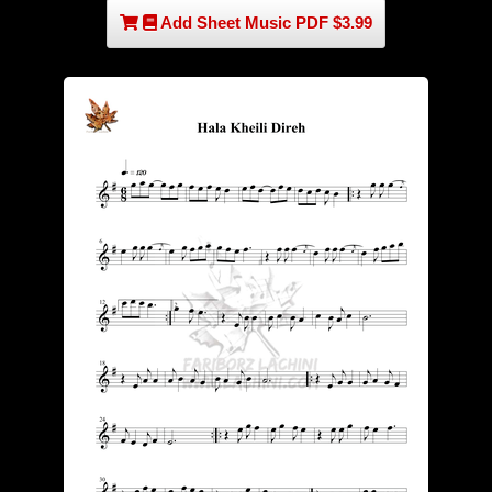
Add Sheet Music PDF $3.99