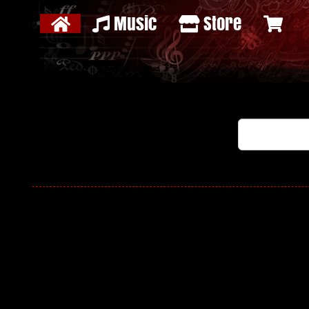
Music
Store