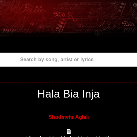
Search by song, artist or lyrics
Hala Bia Inja
Shadmehr Aghili