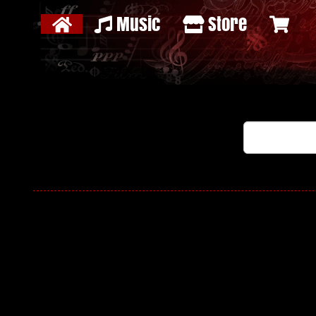
Music
Store