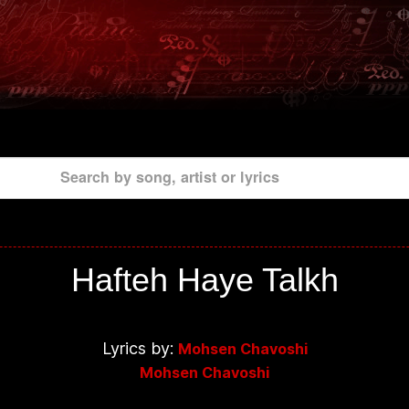
Search by song, artist or lyrics
Hafteh Haye Talkh
Lyrics by:
Mohsen Chavoshi
Mohsen Chavoshi