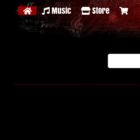
Music
Store