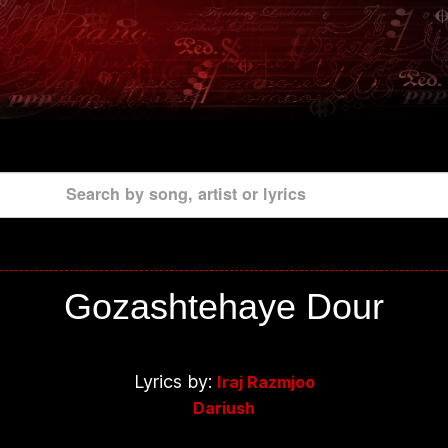
Search by song, artist or lyrics
Gozashtehaye Dour
Lyrics by:
Iraj Razmjoo
Dariush