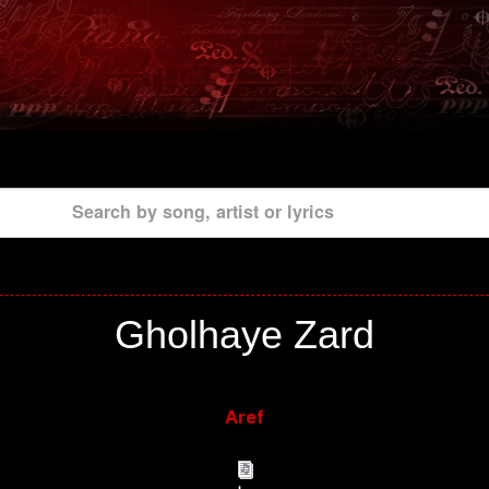
Search by song, artist or lyrics
Gholhaye Zard
Aref