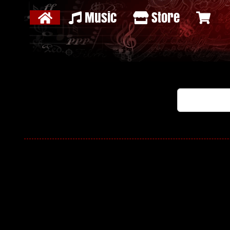
Music
Store