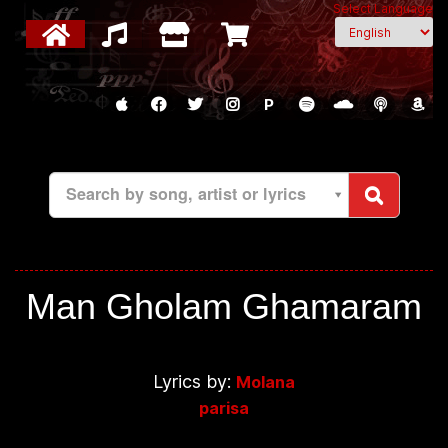
Select Language
P
Search by song, artist or lyrics
Man Gholam Ghamaram
Lyrics by:
Molana
parisa