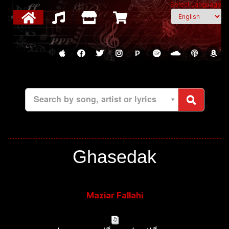
Select Language
P
Search by song, artist or lyrics
Ghasedak
Maziar Fallahi