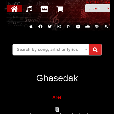
Select Language
P
Search by song, artist or lyrics
Ghasedak
Aref