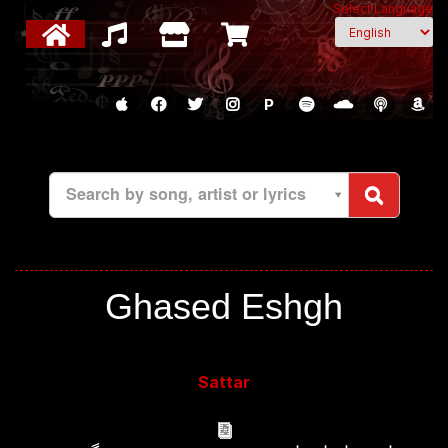
Select Language
P
Search by song, artist or lyrics
Ghased Eshgh
Sattar