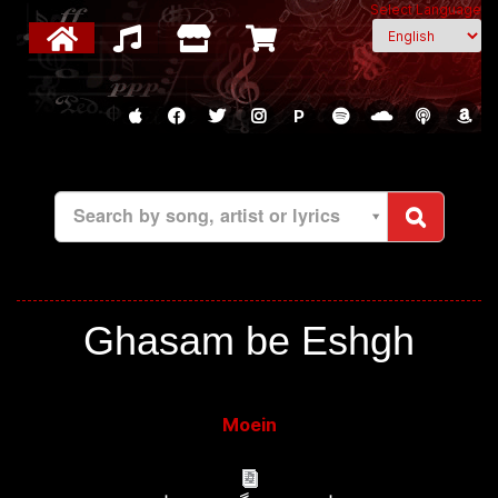
Select Language
P
Search by song, artist or lyrics
Ghasam be Eshgh
Moein