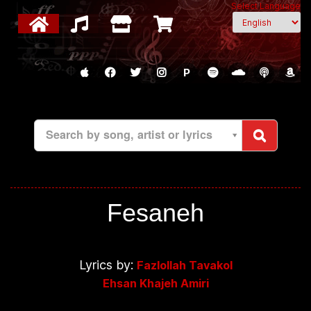
Select Language
P
Search by song, artist or lyrics
Fesaneh
Lyrics by:
Fazlollah Tavakol
Ehsan Khajeh Amiri