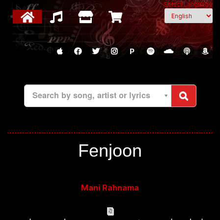
Select Language
P
Search by song, artist or lyrics
Fenjoon
Mani Rahnama