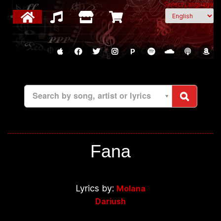
Select Language
P
Search by song, artist or lyrics
Fana
Lyrics by:
Molana
Dariush