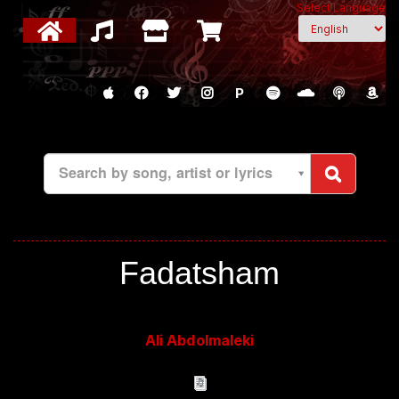
Select Language
P
Search by song, artist or lyrics
Fadatsham
Ali Abdolmaleki