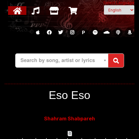
Select Language
P
Search by song, artist or lyrics
Eso Eso
Shahram Shabpareh