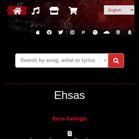
Select Language
P
Search by song, artist or lyrics
Ehsas
Reza Sadeghi