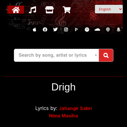
Select Language
P
Search by song, artist or lyrics
Drigh
Lyrics by:
Jahangir Sabri
Nima Masiha