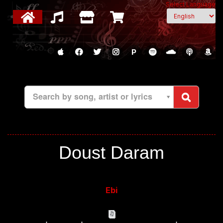
Select Language
P
Search by song, artist or lyrics
Doust Daram
Ebi