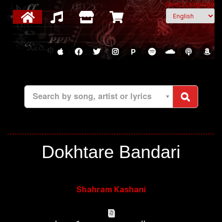
Select Language
P
Search by song, artist or lyrics
Dokhtare Bandari
Shahram Kashani