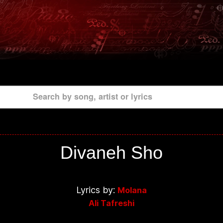
Search by song, artist or lyrics
Divaneh Sho
Lyrics by:
Molana
Ali Tafreshi