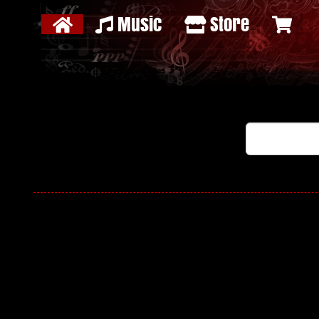
Music
Store