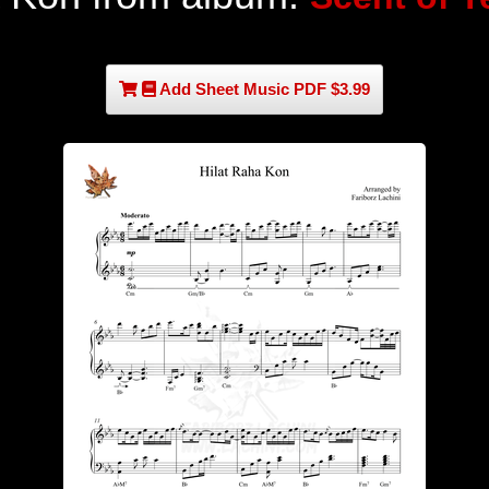
Add Sheet Music PDF $3.99