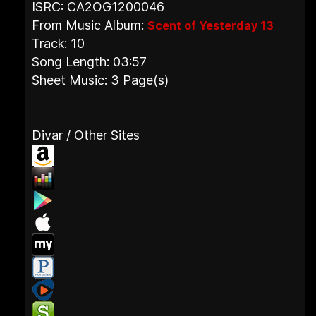
ISRC: CA2OG1200046
From Music Album:
Scent of Yesterday 13
Track: 10
Song Length: 03:57
Sheet Music: 3 Page(s)
Divar / Other Sites