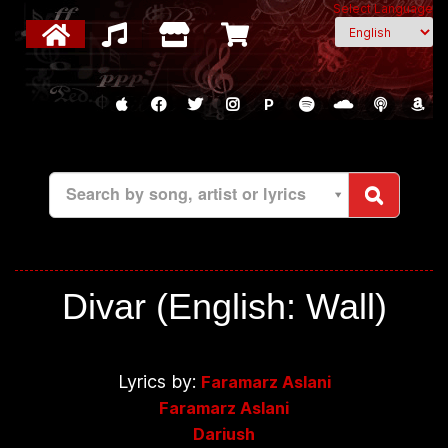
Select Language
P
Search by song, artist or lyrics
Divar (English: Wall)
Lyrics by:
Faramarz Aslani
Faramarz Aslani
Dariush