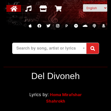
Select Language
P
Search by song, artist or lyrics
Del Divoneh
Lyrics by:
Homa Mirafshar
Shahrokh