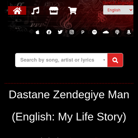
Select Language
P
Search by song, artist or lyrics
Dastane Zendegiye Man
(English: My Life Story)