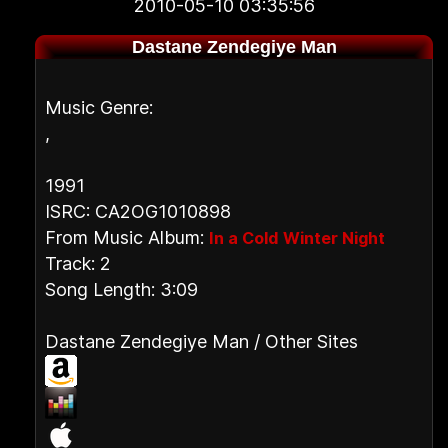
2010-05-10 03:35:56
Dastane Zendegiye Man
Music Genre:
,
1991
ISRC: CA2OG1010898
From Music Album:
In a Cold Winter Night
Track: 2
Song Length: 3:09
Dastane Zendegiye Man / Other Sites