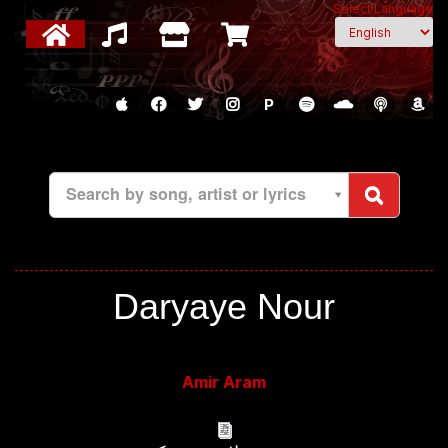
Select Language
P
Search by song, artist or lyrics
Daryaye Nour
Amir Aram