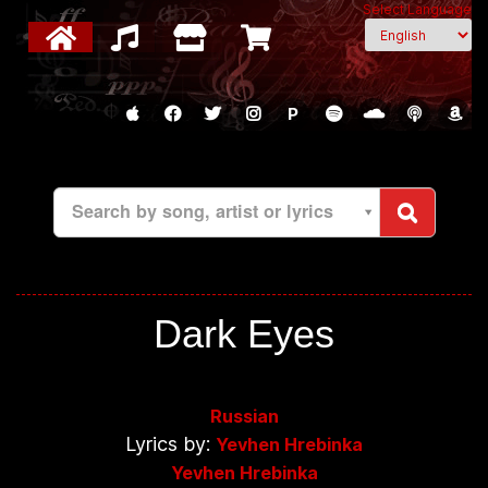
Select Language
P
Search by song, artist or lyrics
Dark Eyes
Russian
Lyrics by:
Yevhen Hrebinka
Yevhen Hrebinka