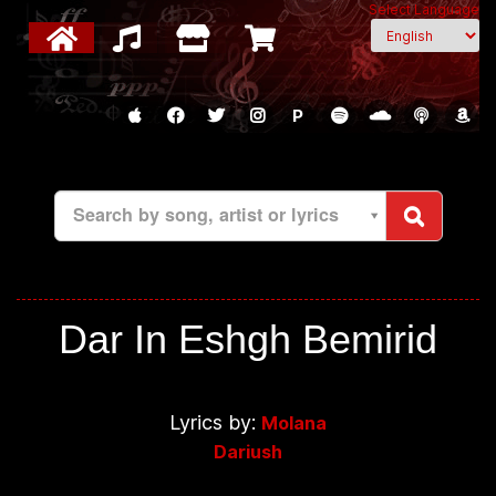
Select Language
P
Search by song, artist or lyrics
Dar In Eshgh Bemirid
Lyrics by:
Molana
Dariush