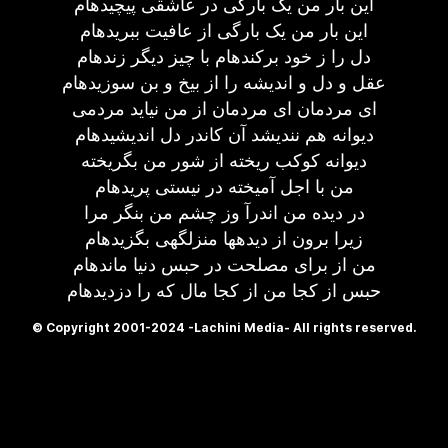
این بار من یک بارگی در عاشقی پیچیده​ام
این بار من یک بارگی از عافیت ببریده​ام
دل را ز خود برکنده​ام با چیز دیگر زنده​ام
عقل و دل و اندیشه را از بیخ و بن سوزیده​ام
ای مردمان ای مردمان از من نیاید مردمی
دیوانه هم نندیشد آن کاندر دل اندیشیده​ام
دیوانه کوکب ریخته از شور من بگریخته
من با اجل آمیخته در نیستی پریده​ام
در دیده من اندرآ وز چشم من بنگر مرا
زیرا برون از دیده​ها منزلگهی بگزیده​ام
من از برای مصلحت در حبس دنیا مانده​ام
حبس از کجا من از کجا مال که را دزدیده​ام
© Copyright 2001-2024 -Lachini Media- All rights reserved.