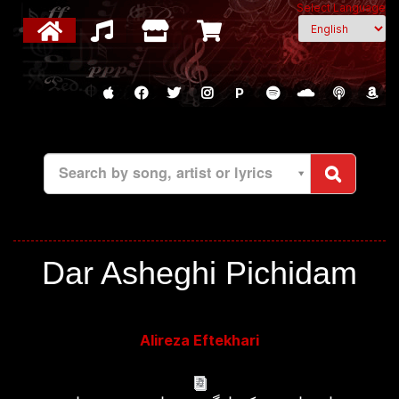
Select Language
P
Search by song, artist or lyrics
Dar Asheghi Pichidam
Alireza Eftekhari