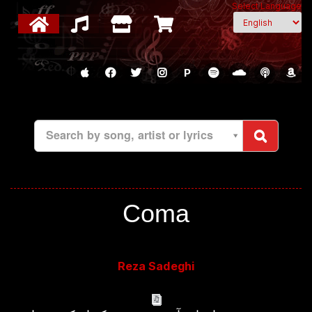
Select Language
P
Search by song, artist or lyrics
Coma
Reza Sadeghi