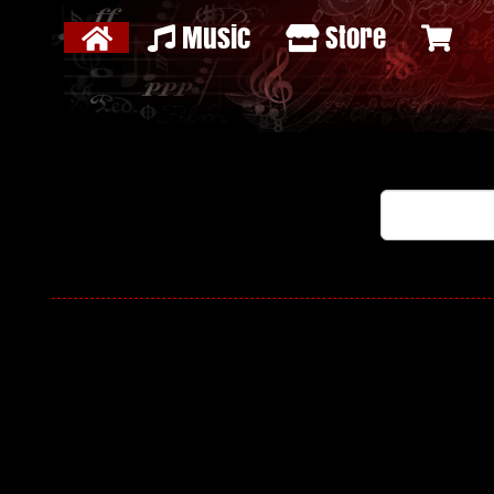
Music
Store