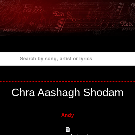
Search by song, artist or lyrics
Chra Aashagh Shodam
Andy