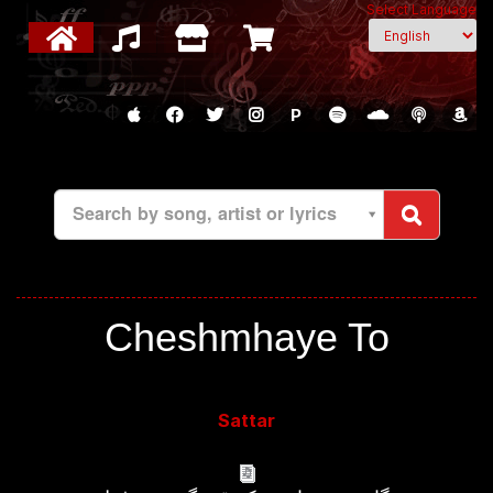
Select Language
P
Search by song, artist or lyrics
Cheshmhaye To
Sattar