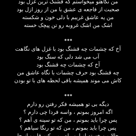
من نگاهتو میخواستم که قشنگ ترین غزل بود
صحبت از فاجعه ی عشق با من از روز ازل بود
من یه عاشق غریبم با دلی خون و شکسته
اشک من اشک غروبه رو تن پیچک خسته
***
آخ که چشمات چه قشنگ بود با غزل های نگاهت
آب می شد دلی که سنگ بود
آخ که چشمات چه قشنگ بود
چه قشنگ بود حرف چشمات با نگاه عاشق من
کاش می موند همیشه باقی لحظه های با تو بودن
***
دیگه بی تو همیشه فکر رفتن رو دارم
اگه امروز بمونم ، واسه فردا چی دارم ؟
پس چرا باید بمونم ، من که تو سینه ی آهم ؟
پس چرا باید بمونم ، من که تو رنگا سیاهم ؟
حالا من خسته از این راه ، می کنم قلبمو از جا