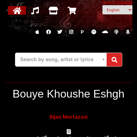
Select Language
P
Search by song, artist or lyrics
Bouye Khoushe Eshgh
Bijan Mortazavi